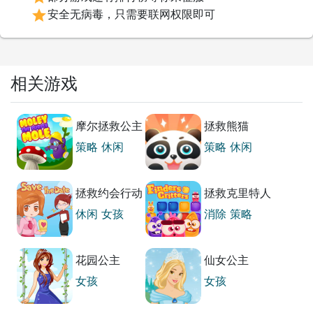
star
安全无病毒，只需要联网权限即可
相关游戏
摩尔拯救公主
拯救熊猫
策略
休闲
策略
休闲
拯救约会行动
拯救克里特人
休闲
女孩
消除
策略
花园公主
仙女公主
女孩
女孩