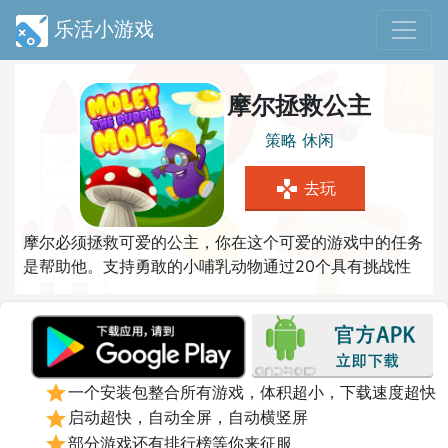
乐活小游戏
摩尔拯救公主
策略
休闲
gamepad
去玩
摩尔必须拯救可爱的公主，你在这个可爱的游戏中的任务
是帮助他。支持勇敢的小哺乳动物通过20个具有挑战性
的关卡的危险旅程。证明你的技能，收集所有的水晶和释
放公主！
star
一个安装包整合所有游戏，体积超小，下载速度超快
star
启动超快，自动全屏，自动横竖屏
star
部分游戏还有排行榜等你来征服