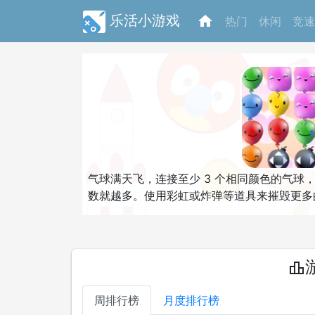
乐活小游戏
home
热门
休闲
竞速
气球满天飞，连接至少 3 个相同颜色的气
数就越多。使用彩虹或炸弹等道具来摧毁更多
leaderboard
周排行榜
月度排行榜