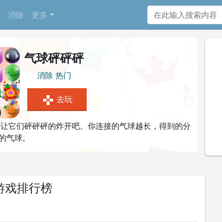
消除
更多
气球砰砰砰
消除
热门
gamepad
去玩
球，让它们砰砰砰的炸开吧。你连接的气球越长，得到的分
的气球。
游戏排行榜