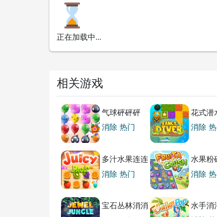
正在加载中...
相关游戏
气球砰砰砰
花式潜
消除
热门
消除
热
多汁水果连连
水果粉
看
除
消除
热门
消除
热
宝石丛林消消
水手消
乐