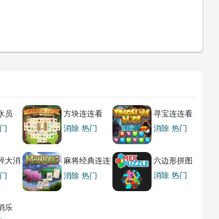
水员
方块连连看
寻宝连连看
门
消除
热门
消除
热门
碎大消
麻将经典连连
六边形拼图
看
消除
热门
门
消除
热门
消乐