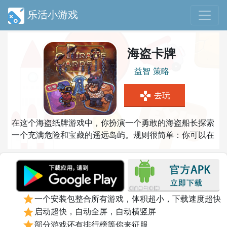
乐活小游戏
海盗卡牌
益智
策略
gamepad
去玩
在这个海盗纸牌游戏中，你扮演一个勇敢的海盗船长探索
一个充满危险和宝藏的遥远岛屿。规则很简单：你可以在
棋盘上向右、向左、向上或向下移动一步，直到生命点用
完为止。为了尽可能长时间地生存下去，你需要正确的战
略，并计划你的前进。射击大炮，喝灵丹妙药恢复生命，
收集盾牌和硬币，并小心，当你击碎一个桶，里面可能包
含有帮助或者讨厌的惊喜。击败大Boss升级你的英雄和
star
一个安装包整合所有游戏，体积超小，下载速度超快
打开宝箱完成一个迷你游戏。解锁新角色，并在每轮之前
star
启动超快，自动全屏，自动横竖屏
购买道具，这可以给你一个决定性的优势！
star
部分游戏还有排行榜等你来征服