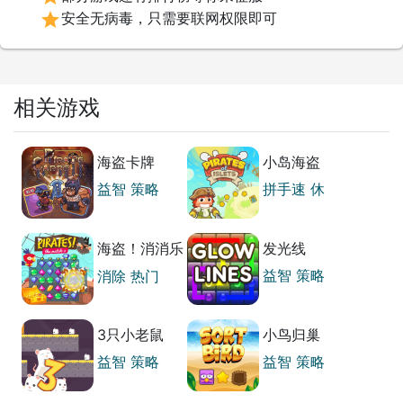
star
安全无病毒，只需要联网权限即可
相关游戏
海盗卡牌
小岛海盗
益智
策略
拼手速
休
闲
热门
海盗！消消乐
发光线
3
益智
策略
消除
热门
3只小老鼠
小鸟归巢
益智
策略
益智
策略