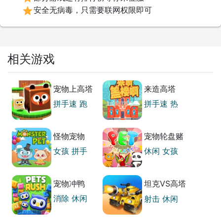
star
安全无病毒，只需要联网权限即可
相关游戏
宠物上高塔
来造高塔
拼手速
跑
拼手速
热
酷
门
怪物宠物
宠物轮盘赌
女孩
拼手
休闲
女孩
速
宠物冲鸭
坦克VS高塔
3D
消除
休闲
射击
休闲