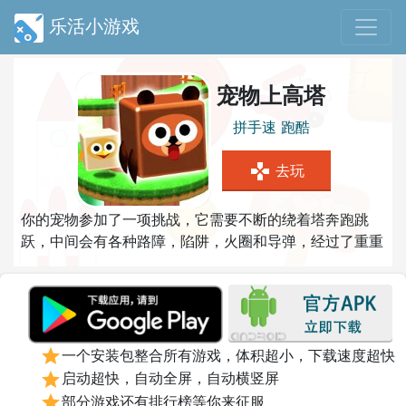
乐活小游戏
宠物上高塔
拼手速
跑酷
gamepad
去玩
你的宠物参加了一项挑战，它需要不断的绕着塔奔跑跳
跃，中间会有各种路障，陷阱，火圈和导弹，经过了重重
的考验最终你能让它登上塔顶吗？
star
一个安装包整合所有游戏，体积超小，下载速度超快
star
启动超快，自动全屏，自动横竖屏
star
部分游戏还有排行榜等你来征服