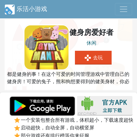
乐活小游戏
健身房爱好者
休闲
gamepad
去玩
都是健身的事！在这个可爱的时间管理游戏中管理自己的
健身房！可爱的兔子，熊和狗想要得到的健美身材，你必
须帮助他们！将它们分配给正确的设备，并确保每个人都
保持快乐。你能达到日常目标并完成所有级别吗？
star
一个安装包整合所有游戏，体积超小，下载速度超快
star
启动超快，自动全屏，自动横竖屏
star
部分游戏还有排行榜等你来征服