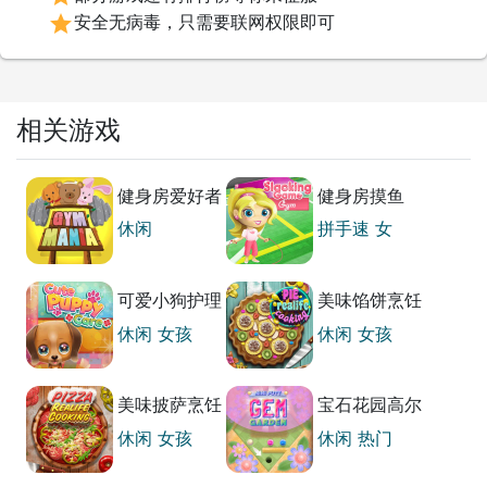
star
安全无病毒，只需要联网权限即可
相关游戏
健身房爱好者
健身房摸鱼
休闲
拼手速
女
孩
可爱小狗护理
美味馅饼烹饪
师
指南
休闲
女孩
休闲
女孩
美味披萨烹饪
宝石花园高尔
指南
夫
休闲
女孩
休闲
热门